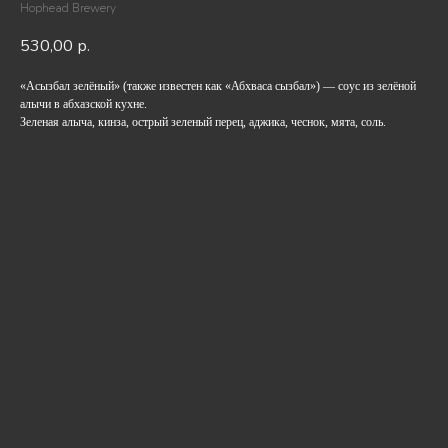
Hophead Brewery
530,00
р.
«Асызбал зелёный» (также известен как «Абхваса сызбал») — соус из зелёной
алычи в абхазской кухне.
Зеленая алыча, кинза, острый зеленый перец, аджика, чеснок, мята, соль.