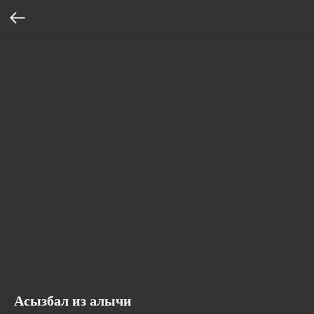
Асызбал из алычи