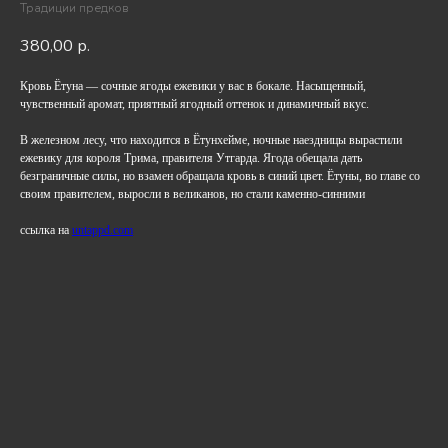
Традиции предков
380,00
р.
Кровь Ётуна — сочные ягоды ежевики у вас в бокале. Насыщенный,
чувственный аромат, приятный ягодный оттенок и динамичный вкус.
В железном лесу, что находится в Ётунхейме, ночные наездницы вырастили
ежевику для короля Трима, правителя Утгарда. Ягода обещала дать
безграничные силы, но взамен обращала кровь в синий цвет. Ётуны, во главе со
своим правителем, выросли в великанов, но стали каменно-синними
ссылка на
untappd.com