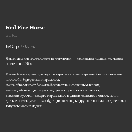
Red Fire Horse
Big Pot
540
р.
/
450 ml
Яркий, дерзкий и совершенно неудержимый — как красная лошадь, несущаяся
по степи в 2026-м.
В этом бокале сразу чувствуется характер: сочная маракуйя бьёт тропической
кислотой и будоражащим ароматом,
манго обволакивает бархатной сладостью и солнечным теплом,
малина добавляет дерзкую ягодную искру и лёгкую терпкость,
а нежные кусочки тающего маршмеллоу в финале оставляют мягкое, почти
детское послевкусие — как будто дикая лошадь вдруг остановилась и доверчиво
ткнулась носом в ладонь.