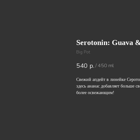
Serotonin: Guava 
Big Pot
540
р.
/
450 ml
Свежий апдейт в линейке Серото
здесь ананас добавляет больше с
более освежающим!