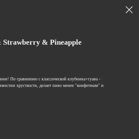
& Strawberry & Pineapple
нин! По сравнению с классической клубника+гуава -
вежестии хрусткости, делает пиво менее "конфетным" и