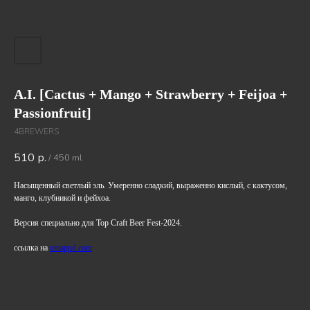
A.I. [Cactus + Mango + Strawberry + Feijoa +
Passionfruit]
4BREWERS
510
р.
/
450 ml
Насыщенный светлый эль. Умеренно сладкий, выраженно кислый, с кактусом,
манго, клубникой и фейхоа.
Версия специально для Top Craft Beer Fest-2024.
ссылка на
untappd.com