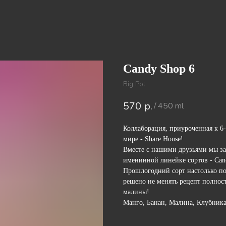
Candy Shop 6
Big Pot
570
р.
/
450 ml
Коллаборация, приуроченная к 6-
мире - Share House!
Вместе с нашими друзьями мы з
именинной линейке сортов - Can
Прошлогодний сорт настолько п
решено не менять рецепт полнос
малины!
Манго, Банан, Малина, Клубника,